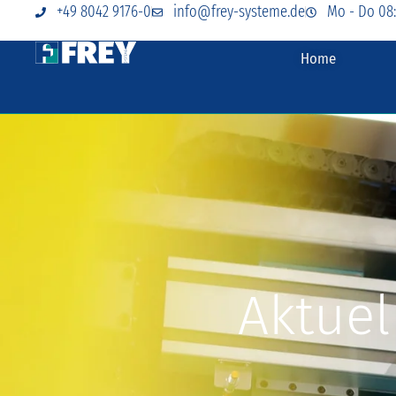
+49 8042 9176-0
info@frey-systeme.de
Mo - Do 08:
Home
Aktuel