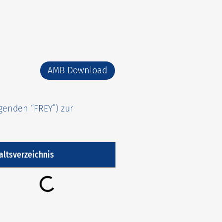
AMB Download
genden “FREY”) zur
altsverzeichnis