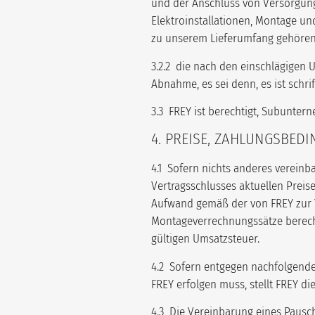
und der Anschluss von Versorgung
Elektroinstallationen, Montage u
zu unserem Lieferumfang gehören
3.2.2 die nach den einschlägigen 
Abnahme, es sei denn, es ist schri
3.3 FREY ist berechtigt, Subunter
4. PREISE, ZAHLUNGSBED
4.1 Sofern nichts anderes vereinba
Vertragsschlusses aktuellen Preis
Aufwand gemäß der von FREY zur V
Montageverrechnungssätze berechn
gültigen Umsatzsteuer.
4.2 Sofern entgegen nachfolgender 
FREY erfolgen muss, stellt FREY d
4.3 Die Vereinbarung eines Pausch