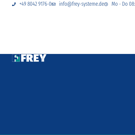
+49 8042 9176-0
info@frey-systeme.de
Mo - Do 08: