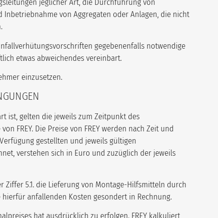
sleitungen jeglicher Art, die Durchführung von
nd Inbetriebnahme von Aggregaten oder Anlagen, die nicht
.
Unfallverhütungsvorschriften gegebenenfalls notwendige
ftlich etwas abweichendes vereinbart.
nehmer einzusetzen.
INGUNGEN
rt ist, gelten die jeweils zum Zeitpunkt des
e von FREY. Die Preise von FREY werden nach Zeit und
erfügung gestellten und jeweils gültigen
et, verstehen sich in Euro und zuzüglich der jeweils
Ziffer 5.1. die Lieferung von Montage-Hilfsmitteln durch
ie hierfür anfallenden Kosten gesondert in Rechnung.
alpreises hat ausdrücklich zu erfolgen. FREY kalkuliert