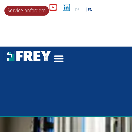
DE
| EN
Service anfordern