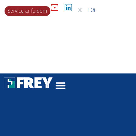
DE
| EN
Service anfordern